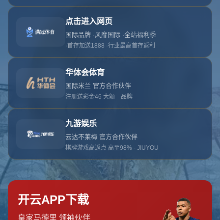
点击进入网页
国际品牌 ·风靡国际 ·全站福利季
·首存加送1888 ·行业最高首存返利
华体会体育
国际米兰 官方合作伙伴
注册送彩金46 大额一品牌
九游娱乐
云达不莱梅 官方合作伙伴
棋牌游戏高返点 高至98% - JIUYOU
开云APP下载
皇家马德里 领袖伙伴