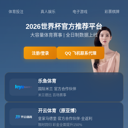
体育投注
真人娱乐
电子游戏
彩票棋牌
2026世界杯官方推荐平台
大容量体育赛事 | 全日制数据上线
注册/登录
QQ 飞机联系代理
乐鱼体育
国际米兰 官方合作伙伴
米兰德比 百场赛事
开云体育（原亚博）
皇家马德里·官方合作伙伴·全返利
限时回归 彩金全面提升150%